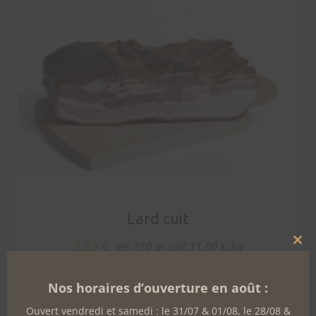
Lard cuit
2,75
€
les 250 gr soit 11.00 €/kg
Clo
this
mo
Nos horaires d’ouverture en août :
Ajouter au panier
Ouvert vendredi et samedi : le 31/07 & 01/08, le 28/08 &