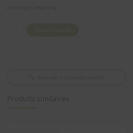
poivre 12gr,
Crépine 10 gr.
quantité
Ajouter au panier
de
Pâté
au
poivre
vert
Retourner à la liste des produits
Produits similaires