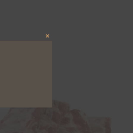
Close
this
module