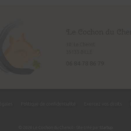
Le Cochon du Che
10, Le Chenot
35133 BILLÉ
06 84 78 86 79
égales
Politique de confidentialité
Exercez vos droits
© 2026 Le Cochon du Chenot - Site créé par
Startup