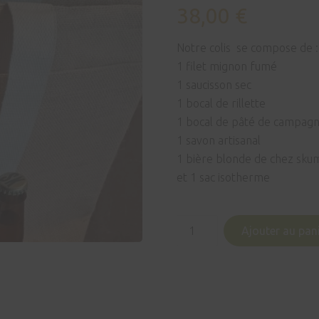
38,00
€
Notre colis se compose de :
1 filet mignon fumé
1 saucisson sec
1 bocal de rillette
1 bocal de pâté de campag
1 savon artisanal
1 bière blonde de chez sku
et 1 sac isotherme
quantité
Ajouter au pan
de
Colis
de
Noël