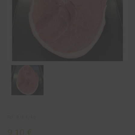
Réf :
9,10 € / kg
9,10
€