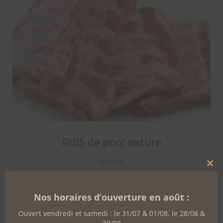
RIBS de porc nature
8,80
€
Clo
this
mo
Ajouter au panier
Nos horaires d’ouverture en août :
Ouvert vendredi et samedi : le 31/07 & 01/08, le 28/08 &