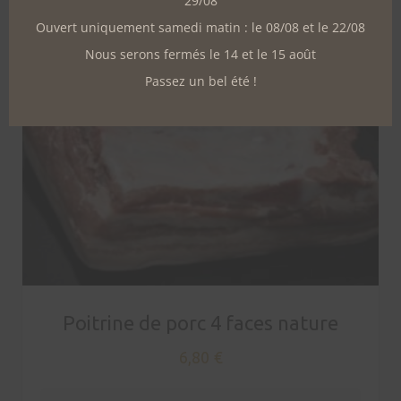
29/08
Ouvert uniquement samedi matin : le 08/08 et le 22/08
Nous serons fermés le 14 et le 15 août
Passez un bel été !
Poitrine de porc 4 faces nature
6,80
€