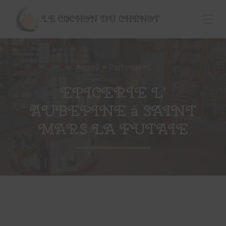
Menu
Passer
au
Men
contenu
Vente
principal
directe
de
๑
Accueil
Partenaires
porc
aux
EPICERIE L’
particuliers,
restaurants,
AUBEPINE à SAINT
collectivités
et
MARS LA FUTAIE
commerces
de
proximité
à
Billé
(35)