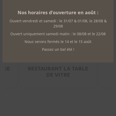
this
mo
Nos horaires d’ouverture en août :
Ouvert vendredi et samedi : le 31/07 & 01/08, le 28/08 &
29/08
Ouvert uniquement samedi matin : le 08/08 et le 22/08
Nous serons fermés le 14 et le 15 août
Passez un bel été !
ERGE
RESTAURANT LA TABLE
DE VITRE