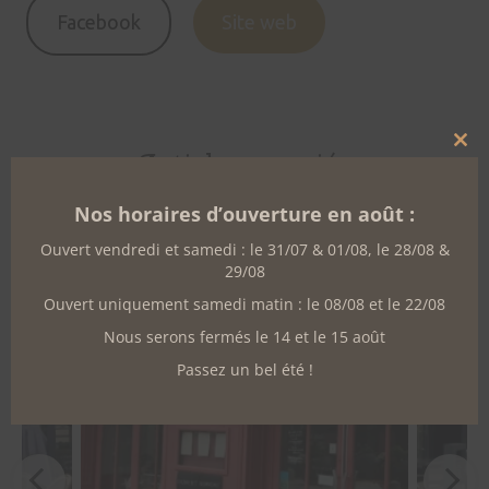
Facebook
Site web
Clo
Articles associés
this
mo
Nos horaires d’ouverture en août :
Ouvert vendredi et samedi : le 31/07 & 01/08, le 28/08 &
29/08
Ouvert uniquement samedi matin : le 08/08 et le 22/08
Nous serons fermés le 14 et le 15 août
Passez un bel été !