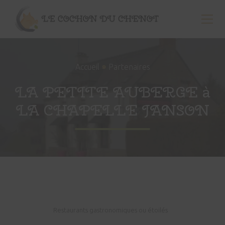
Menu
Passer
au
Men
contenu
Vente
principal
directe
de
๑
Accueil
Partenaires
porc
aux
LA PETITE AUBERGE à
particuliers,
restaurants,
LA CHAPELLE JANSON
collectivités
et
commerces
de
proximité
à
Billé
(35)
Restaurants gastronomiques ou étoilés