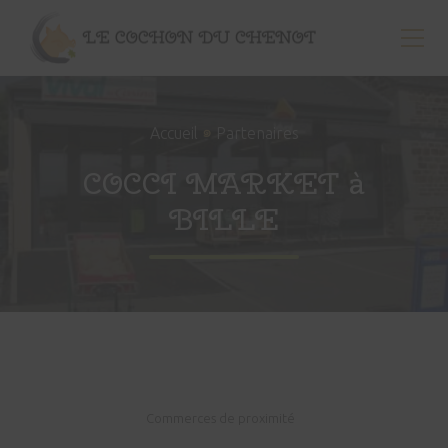
Menu
Passer
au
Men
contenu
Vente
principal
directe
de
๑
Accueil
Partenaires
porc
aux
COCCI MARKET à
particuliers,
restaurants,
BILLE
collectivités
et
commerces
de
proximité
à
Billé
(35)
Commerces de proximité